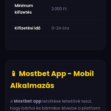
Minimum
2.000 Ft
kifizetés
Kifizetési idő
0-24 óra
📱 Mostbet App - Mobil
Alkalmazás
A
Mostbet app
letöltése lehetővé teszi,
hogy bárhol és bármikor élvezze a platform