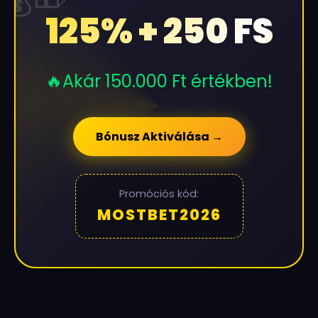
125% + 250 FS
🔥
Akár 150.000 Ft értékben!
Bónusz Aktiválása →
Promóciós kód:
MOSTBET2026