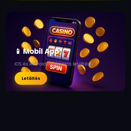
📱 Mobil App
iOS és Android alkalmazás letöltése
Letöltés