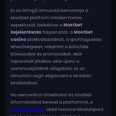
Ez az átfogó útmutató bemutatja a
Mostbet platform minden fontos
aspektusát, beleértve a
Mostbet
bejelentkezés
folyamatát, a
Mostbet
casino
játékválasztékát, a sportfogadási
lehetőségeket, valamint a különféle
bónuszokat és promóciókat. Akár
tapasztalt játékos, akár újonc a
szerencsejátékok világában, ez az
útmutató segít eligazodni a Mostbet
kínálatában.
Ha nemzetközi áttekintést és további
információkat keresel a platformról, a
Mostbet Casino
oldal hasznos kiindulópont