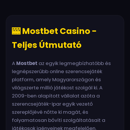
🎰 Mostbet Casino -
Teljes Útmutató
A
Mostbet
az egyik legmegbízhatóbb és
legnépszerűbb online szerencsejáték
platform, amely Magyarországon és
világszerte millió játékost szolgál ki. A
2009-ben alapított vállalat azóta a
szerencsejáték-ipar egyik vezető
szereplőjévé nőtte ki magát, és
folyamatosan bővíti szolgáltatásait a
játékosok igényeinek megfelelően.