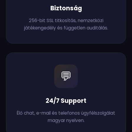
Biztonság
256-bit SSL titkosítás, nemzetközi
játékengedély és független auditálás.
💬
24/7 Support
Élő chat, e-mail és telefonos ügyfélszolgálat
magyar nyelven.