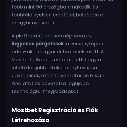
több mint 90 országban működik, és
többféle nyelven érhető el, beleértve a
magyar nyelvet is.
A platform különösen népszerű az
ingyenes pörgetések
, a versenyképes
odds-ok és a gyors kifizetések miatt. A
Mostbet elkötelezett amellett, hogy a
lehető legjobb játékélményt nyújtsa
ügyfeleinek, ezért folyamatosan frissíti
kínálatát és bevezeti a legújabb
technológiai megoldásokat.
Mostbet Regisztráció és Fiók
Létrehozása