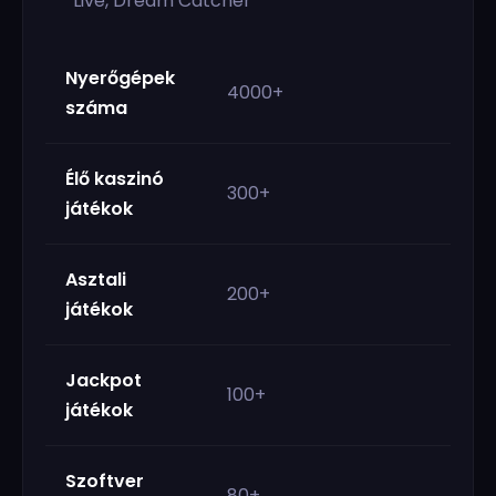
Live, Dream Catcher
Nyerőgépek
4000+
száma
Élő kaszinó
300+
játékok
Asztali
200+
játékok
Jackpot
100+
játékok
Szoftver
80+