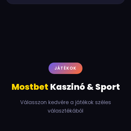
JÁTÉKOK
Mostbet
Kaszinó & Sport
Válasszon kedvére a játékok széles
választékából