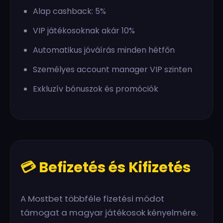
Alap cashback: 5%
VIP játékosoknak akár 10%
Automatikus jóváírás minden hétfőn
Személyes account manager VIP szinten
Exkluzív bónuszok és promóciók
💳 Befizetés és Kifizetés
A Mostbet többféle fizetési módot
támogat a magyar játékosok kényelmére.