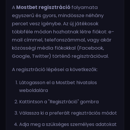
A
Mostbet regisztráció
folyamata
egyszerű és gyors, mindössze néhány
percet vesz igénybe. Az új játékosok
többféle módon hozhatnak létre fiókot: e-
mail címmel, telefonszámmal, vagy akár
közösségi média fiókokkal (Facebook,
Google, Twitter) történő regisztrációval.
A regisztráció lépései a következők:
Látogasson el a Mostbet hivatalos
weboldalára
Kattintson a "Regisztráció" gombra
Válassza ki a preferált regisztrációs módot
Adja meg a szükséges személyes adatokat