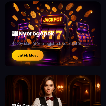
🎰 Nyerőgépek
4000+ slot játék a legjobb fejlesztőktől
Játék Most