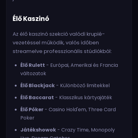
Élő Kaszinó
Az élő kaszinó szekció valódi krupié-
vezetéssel működik, valós időben
streamelve professzionális stúdiókból:
Élő Rulett
- Európai, Amerikai és Francia
változatok
Élő Blackjack
- Különböző limitekkel
Élő Baccarat
- Klasszikus kártyajáték
Élő Póker
- Casino Hold'em, Three Card
Poker
Játékshowok
- Crazy Time, Monopoly