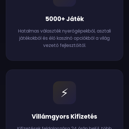
5000+ Játék
Hatalmas választék nyerőgépekből, asztali
játékokból és élő kaszinó opciókból a világ
vezető fejlesztőitől.
⚡
Villámgyors Kifizetés
Kifizetések feldolgozása 24 órán belül, több