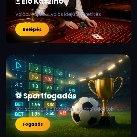
🃏 Élő Kaszinó
Valódi krupié-k, valós idejű közvetítés
Belépés
⚽ Sportfogadás
30+ sportág, élő fogadás, legjobb odds-ok
Fogadás