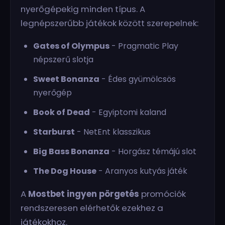
nyerőgépekig minden típus. A
legnépszerűbb játékok között szerepelnek:
Gates of Olympus
- Pragmatic Play
népszerű slotja
Sweet Bonanza
- Édes gyümölcsös
nyerőgép
Book of Dead
- Egyiptomi kaland
Starburst
- NetEnt klasszikus
Big Bass Bonanza
- Horgász témájú slot
The Dog House
- Aranyos kutyás játék
A
Mostbet ingyen pörgetés
promóciók
rendszeresen elérhetők ezekhez a
játékokhoz.